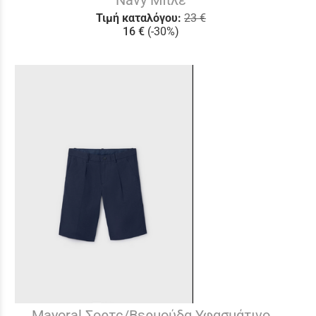
Navy Μπλε
Τιμή καταλόγου:
23 €
16 €
(-30%)
Mayoral Σορτς/Βερμούδα Υφασμάτινο