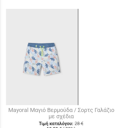
Mayoral Μαγιό Βερμούδα / Σορτς Γαλάζιο
με σχέδια
Τιμή καταλόγου:
28 €