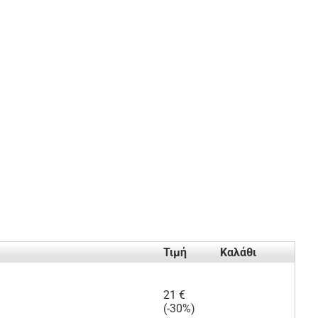
Τιμή
Καλάθι
21 €
(-30%)