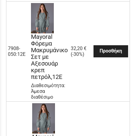
Mayoral
Φόρεμα
7908-
32,20 €
Μακρυμάνικο
Προσθήκη
050:12Ε
(-30%)
Σετ με
Αξεσουάρ
κρεπ
πετρόλ,12Ε
Διαθεσιμότητα:
Άμεσα
διαθέσιμο