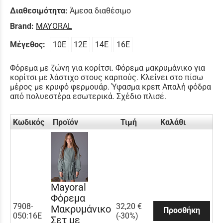
Διαθεσιμότητα:
Άμεσα διαθέσιμο
Brand:
MAYORAL
Μέγεθος:
10Ε
12Ε
14Ε
16Ε
Φόρεμα με ζώνη για κορίτσι. Φόρεμα μακρυμάνικο για
κορίτσι με λάστιχο στους καρπούς. Κλείνει στο πίσω
μέρος με κρυφό φερμουάρ. Ύφασμα κρεπ Απαλή φόδρα
από πολυεστέρα εσωτερικά. Σχέδιο πλισέ.
Κωδικός
Προϊόν
Τιμή
Καλάθι
Mayoral
Φόρεμα
7908-
32,20 €
Μακρυμάνικο
Προσθήκη
050:16Ε
(-30%)
Σετ με