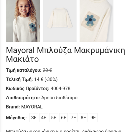
Mayoral Μπλούζα Μακρυμάνικη
Μακιάτο
Τιμή καταλόγου:
20 €
Τελική Τιμή:
14 €
(-30%)
Κωδικός Προϊόντος:
4004-978
Διαθεσιμότητα:
Άμεσα διαθέσιμο
Brand:
MAYORAL
Μέγεθος:
3E
4E
5E
6E
7E
8E
9Ε
Μπλούζα μακρυμάνικη για κορίτσι. Ανάλαφρο ύφασμα